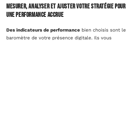
Mesurer, analyser et ajuster votre stratégie pour
une performance accrue
Des indicateurs de performance
bien choisis sont le
baromètre de votre présence digitale. Ils vous
permettent de suivre l’efficacité de vos actions sur les
réseaux sociaux en termes d’engagement, de clics et
de conversions. Déterminez ces métriques en lien
direct avec vos objectifs SMART pour une évaluation
précise de votre stratégie. La clarté des objectifs
permet une mesure transparente de la performance et
une identification rapide des axes d’amélioration.
L’
Audit des réseaux sociaux
est une étape
déterminante pour aiguiser votre stratégie. Cet
inventaire critique de ce qui fonctionne ou non éclaire
les décisions futures. Il révèle l’efficacité de chaque
compte social, met en lumière les contenus à succès