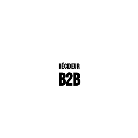
Décideur
B2B