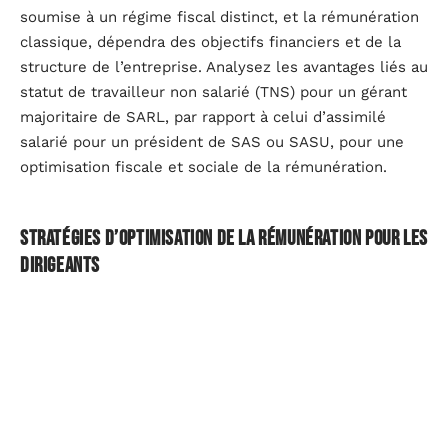
soumise à un régime fiscal distinct, et la rémunération
classique, dépendra des objectifs financiers et de la
structure de l’entreprise. Analysez les avantages liés au
statut de travailleur non salarié (TNS) pour un gérant
majoritaire de SARL, par rapport à celui d’assimilé
salarié pour un président de SAS ou SASU, pour une
optimisation fiscale et sociale de la rémunération.
Stratégies d’optimisation de la rémunération pour les
dirigeants
Le panorama des rémunérations des dirigeants
d’entreprise nécessite une analyse fine des avantages
et contraintes des différents statuts. Le
gérant
majoritaire
de SARL, considéré comme travailleur non
salarié (TNS), bénéficie d’une certaine latitude dans la
gestion de ses revenus. Toutefois, il se heurte à une