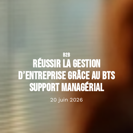
B2B
Réussir la gestion
d’entreprise grâce au BTS
support managérial
20 juin 2026