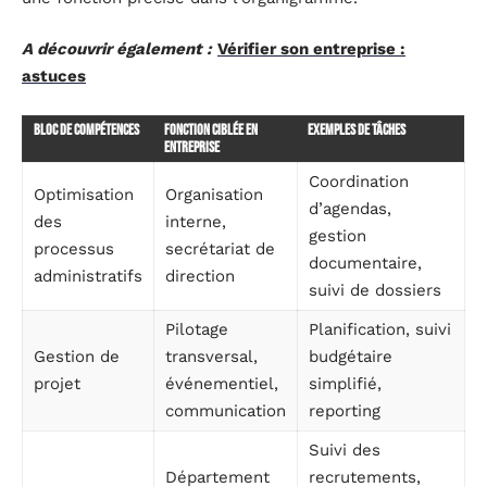
A découvrir également :
Vérifier son entreprise :
astuces
Bloc de compétences
Fonction ciblée en
Exemples de tâches
entreprise
Coordination
Optimisation
Organisation
d’agendas,
des
interne,
gestion
processus
secrétariat de
documentaire,
administratifs
direction
suivi de dossiers
Pilotage
Planification, suivi
Gestion de
transversal,
budgétaire
projet
événementiel,
simplifié,
communication
reporting
Suivi des
Département
recrutements,