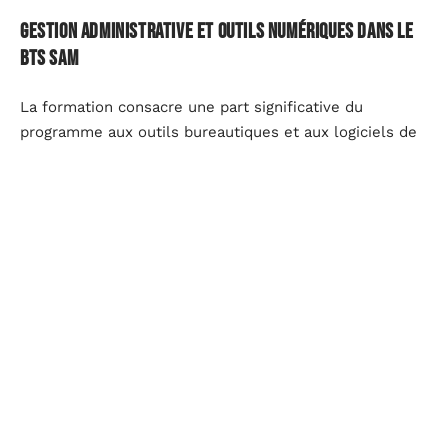
Gestion administrative et outils numériques dans le
BTS SAM
La formation consacre une part significative du
programme aux outils bureautiques et aux logiciels de
gestion. Tableurs avancés, bases de données, outils
collaboratifs en ligne : le diplômé sort avec une
maîtrise technique qui dépasse la simple saisie de
documents.
Un assistant formé aux outils numériques réduit les
délais de traitement administratif
et fiabilise la
circulation de l’information. Dans une PME où le
dirigeant cumule plusieurs fonctions, cette compétence
a un effet direct sur la fluidité des opérations
quotidiennes.