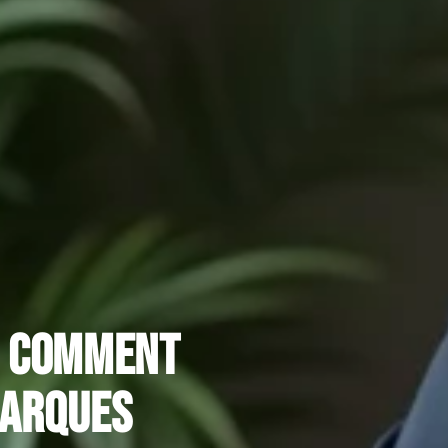
: comment
marques