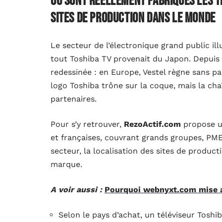
Où sont réellement fabriqués les t
sites de production dans le monde
Le secteur de l’électronique grand public ill
tout Toshiba TV provenait du Japon. Depuis la
redessinée : en Europe, Vestel règne sans par
logo Toshiba trône sur la coque, mais la chaî
partenaires.
Pour s’y retrouver,
RezoActif.com
propose u
et françaises, couvrant grands groupes, PME 
secteur, la localisation des sites de product
marque.
A voir aussi :
Pourquoi webnyxt.com mise a
Selon le pays d’achat, un téléviseur Tos