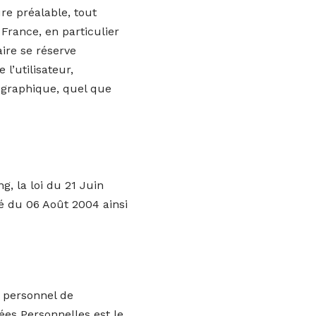
re préalable, tout
France, en particulier
aire se réserve
l’utilisateur,
ographique, quel que
, la loi du 21 Juin
é du 06 Août 2004 ainsi
 personnel de
nées Personnelles est le