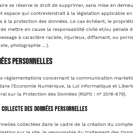
taire se réserve le droit de supprimer, sans mise en demeu
espace qui contreviendrait à la législation applicable en 
es à la protection des données. Le cas échéant, le propriét
 de mettre en cause la responsabilité civile et/ou pénale de 
sage à caractère raciste, injurieux, diffamant, ou porn
texte, photographie …).
nnées personnelles
es réglementations concernant la communication marketing
dans l’Economie Numérique, la Loi Informatique et Libert
l sur la Protection des Données (RGPD : n° 2016-679).
a collecte des données personnelles
nelles collectées dans le cadre de la création du compte
avigation sur le site, le responsable du traitement des Don