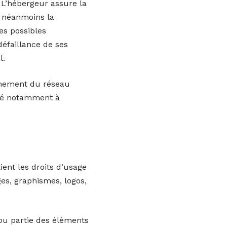
. L’hébergeur assure la
ve néanmoins la
es possibles
éfaillance de ses
l.
onnement du réseau
lié notamment à
tient les droits d’usage
ges, graphismes, logos,
 ou partie des éléments