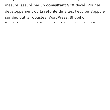
mesure, assuré par un
consultant SEO
dédié. Pour le
développement ou la refonte de sites, l’équipe s’appuie
sur des outils robustes, WordPress, Shopify,
PrestaShop, pour bâtir des fondations durables. Vient
ensuite l’optimisation du
référencement naturel
(SEO
local), la gestion des réseaux sociaux et la mise en
place des campagnes
Google Ads
. Les résultats sont
suivis via un
tableau de bord
personnalisé, centré sur
des
KPI
tangibles : évolution du trafic, taux de
conversion, demandes de devis, visibilité locale.
La clarté guide chaque intervention. Les
tarifs
sont
annoncés d’emblée : site one page à 900 €, vitrine à 1
900 €, e-commerce à 2 900 €. Le client garde la main
sur ses choix et se forme aux outils clés (Google
Analytics, Search Console). La maintenance et le
support continu
assurent un site sécurisé, dynamique,
prêt à évoluer au rythme du marché. Exemple ? Atelier