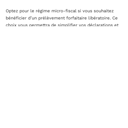
Optez pour le régime micro-fiscal si vous souhaitez
bénéficier d’un prélèvement forfaitaire libératoire. Ce
choix vous permettra de simplifier vos déclarations et
paiements.
5. Saisie des coordonnées bancaires
Indiquez vos coordonnées bancaires pour permettre les
prélèvements automatiques de vos cotisations sociales
et fiscales. Une erreur dans cette section pourrait
retarder le traitement de votre dossier.
6. Vérification et soumission
Relisez attentivement l’ensemble du formulaire avant
de le soumettre. Une vérification minutieuse évitera
les erreurs courantes et accélérera la validation de
votre dossier.