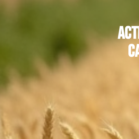
Act
c