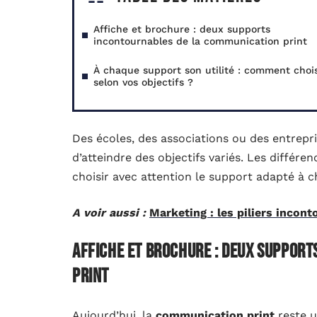
Affiche et brochure : deux supports
incontournables de la communication print
À chaque support son utilité : comment chois
selon vos objectifs ?
Des écoles, des associations ou des entrepr
d’atteindre des objectifs variés. Les différe
choisir avec attention le support adapté à
A voir aussi :
Marketing : les piliers incont
Affiche et brochure : deux suppor
print
Aujourd’hui, la
communication print
reste u