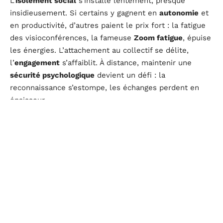
L’
isolement social
s’installe lentement, presque
insidieusement. Si certains y gagnent en
autonomie
et
en productivité, d’autres paient le prix fort : la fatigue
des visioconférences, la fameuse
Zoom fatigue
, épuise
les énergies. L’attachement au collectif se délite,
l’
engagement
s’affaiblit. À distance, maintenir une
sécurité psychologique
devient un défi : la
reconnaissance s’estompe, les échanges perdent en
épaisseur.
Des alternatives existent, mais restent minoritaires.
Les
tiers-lieux
par exemple, permettent de recréer du
lien social dans ce contexte éclaté. Ils redonnent une
dynamique, favorisent l’
intégration sociale
. Pourtant, la
majorité reste à l’écart de ces dispositifs. Pour
beaucoup, la solitude s’impose, surtout lorsque le
chômage
s’ajoute à la distance, renforçant la
difficulté
d’accès à l’emploi
et distendant davantage les