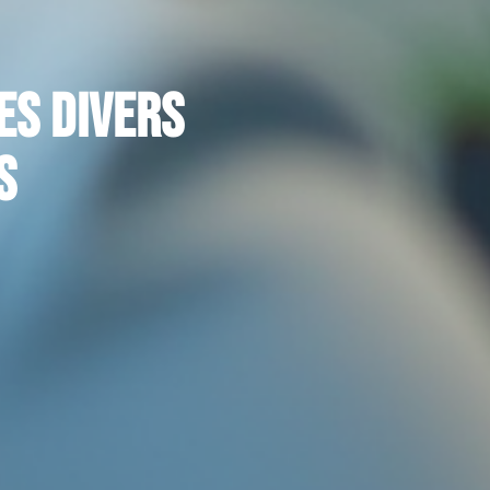
es divers
s