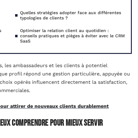
Quelles stratégies adopter face aux différentes
typologies de clients ?
s
Optimiser la relation client au quotidien :
conseils pratiques et pièges à éviter avec le CRM
SaaS
, les ambassadeurs et les clients à potentiel
que profil répond une gestion particulière, appuyée ou
choix opérés influencent directement la satisfaction,
commerciales.
pour attirer de nouveaux clients durablement
mieux comprendre pour mieux servir