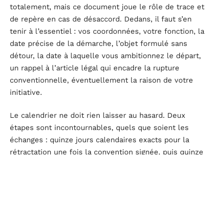
totalement, mais ce document joue le rôle de trace et
de repère en cas de désaccord. Dedans, il faut s’en
tenir à l’essentiel : vos coordonnées, votre fonction, la
date précise de la démarche, l’objet formulé sans
détour, la date à laquelle vous ambitionnez le départ,
un rappel à l’article légal qui encadre la rupture
conventionnelle, éventuellement la raison de votre
initiative.
Le calendrier ne doit rien laisser au hasard. Deux
étapes sont incontournables, quels que soient les
échanges : quinze jours calendaires exacts pour la
rétractation une fois la convention signée, puis quinze
jours ouvrables pour que l’administration statue sur
l’homologation. À cela s’ajoutent la négociation initiale
et l’entretien collectif, qui allongent parfois le
processus d’une à deux semaines. Résultat, impossible
de partir tant que l’homologation n’est pas acquise.