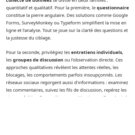
collecte de données
se divise en deux familles :
quantitatif et qualitatif. Pour la première, le
questionnaire
constitue la pierre angulaire. Des solutions comme Google
Forms, SurveyMonkey ou Typeform simplifient la mise en
ligne et l’analyse. Tout se joue sur la clarté des questions et
la justesse du ciblage.
Pour la seconde, privilégiez les
entretiens individuels
,
les
groupes de discussion
ou l’observation directe. Ces
approches qualitatives révèlent les attentes réelles, les
blocages, les comportements parfois insoupçonnés. Les
réseaux sociaux regorgent aussi d’informations : examinez
les commentaires, suivez les fils de discussion, repérez les
signaux faibles. Des outils comme Mention ou Brandwatch
peuvent vous aider à capter cette dynamique mouvante.
Quelques ressources clés à mobiliser :
Pour gagner en précision, voici trois types de ressources à