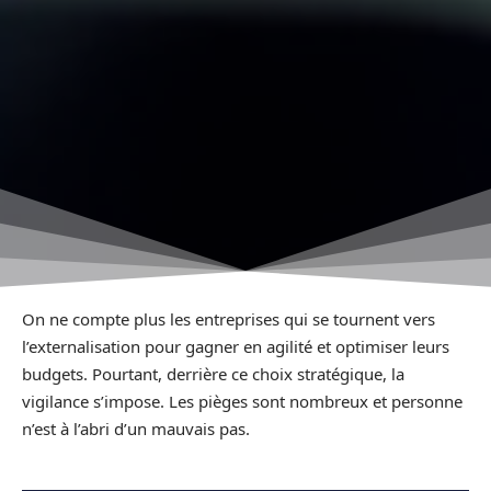
On ne compte plus les entreprises qui se tournent vers
l’externalisation pour gagner en agilité et optimiser leurs
budgets. Pourtant, derrière ce choix stratégique, la
vigilance s’impose. Les pièges sont nombreux et personne
n’est à l’abri d’un mauvais pas.