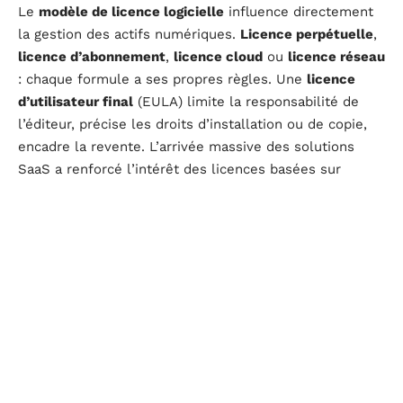
Le
modèle de licence logicielle
influence directement
la gestion des actifs numériques.
Licence perpétuelle
,
licence d’abonnement
,
licence cloud
ou
licence réseau
: chaque formule a ses propres règles. Une
licence
d’utilisateur final
(EULA) limite la responsabilité de
l’éditeur, précise les droits d’installation ou de copie,
encadre la revente. L’arrivée massive des solutions
SaaS a renforcé l’intérêt des licences basées sur
l’usage, facturées selon le nombre d’utilisateurs ou la
durée d’utilisation.
La
gestion des licences
devient parfois un vrai casse-
tête :
clé de produit
,
dongle de licence
,
licence
flottante
,
licence simultanée
. Un audit négligé expose
l’entreprise à des risques de non-conformité et à des
poursuites pour atteinte à la
propriété intellectuelle
.
Les
licences académiques
ou
d’essai
introduisent
d’autres variantes, adaptées à la formation ou à la