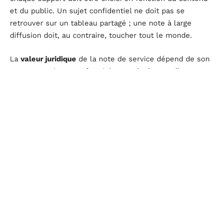
et du public. Un sujet confidentiel ne doit pas se
retrouver sur un tableau partagé ; une note à large
diffusion doit, au contraire, toucher tout le monde.
La
valeur juridique
de la note de service dépend de son
contenu et de sa conformité au
Code du travail
. Une
consigne sur l’organisation ou la discipline peut être
assimilée à une modification du règlement intérieur. Il
s’agit donc de respecter scrupuleusement les
procédures internes et d’inclure les mentions requises
pour éviter toute contestation.
Voici quelques points de vigilance à garder en tête :
Pour les notes d’information, un ton neutre et, si
besoin, une diffusion confidentielle sont de mise.
Si le contexte le demande, faites référence au
document contractuel concerné pour lever toute