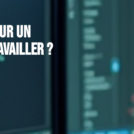
our un
availler ?