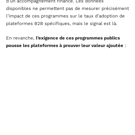
d’un accompagnement financé. Les données
disponibles ne permettent pas de mesurer précisément
l’impact de ces programmes sur le taux d’adoption de
plateformes B2B spécifiques, mais le signal est là.
En revanche,
l’exigence de ces programmes publics
pousse les plateformes à prouver leur valeur ajoutée
:
retour sur investissement mesurable, adaptation aux
spécificités locales, intégration des contraintes
fiscales. Une plateforme qui ne coche pas ces cases
risque d’être écartée des recommandations
institutionnelles.
Défiscalisation outre-mer et investissement B2B : un
lien indirect à ne pas surestimer
Les dispositifs de défiscalisation propres aux DOM-
TOM, comme la loi Girardin, visent les investissements